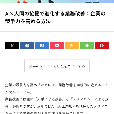
労務管理対策講座
AI×人間の協働で進化する業務改善：企業の
中小企業の管理者・従業員向けの実践的労務研修プログラム
競争力を高める方法
ハタコレladies
中卒・若年女性向けの就職支援サービス
ハタコレmens
中卒・若年男性向けの就職支援サービス
記事のタイトルとURLをコピーする
RECRUIT
成長と挑戦の舞台はここに。
企業の競争力を高めるためには、業務改善を継続的に進めること
BLOG
が欠かせません。
情報を武器に、未来を切り拓く
業務改善には主に「人手による改善」と「テクノロジーによる改
善」がありますが、近年ではAI（人工知能）を活用したテクノロ
CONTACT
ジーによる業務改善が大きな注目を集めています。