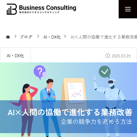
お問い合わせ
採用エントリー
ブログ
AI・DX化
AI×人間の協働で進化する業務改
MESSAGE
感じる力で、未来のビジネスを捉える。AIとDXで革新を導く姿勢
AI・DX化
2025.03.29
ABOUT US
企業の課題解決に終わりはない
AIワークハックCAMP
業務効率化を実現するためのeラーニングプログラム
求人AIナビ
拡散力と求心力に長けた求人サービス