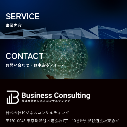
労務管理対策講座
SERVICE
中小企業の管理者・従業員向けの実践的労務研修プログラム
事業内容
ハタコレladies
中卒・若年女性向けの就職支援サービス
ハタコレmens
CONTACT
中卒・若年男性向けの就職支援サービス
お問い合わせ・お申込みフォーム
RECRUIT
成長と挑戦の舞台はここに。
BLOG
情報を武器に、未来を切り拓く
株式会社ビジネスコンサルティング
〒150-0043 東京都渋谷区道玄坂1丁目10番8号 渋谷道玄坂東急ビ
CONTACT