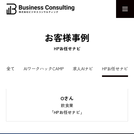
お問い合わせ
採用エントリー
お客様事例
MESSAGE
HPお任せナビ
感じる力で、未来のビジネスを捉える。AIとDXで革新を導く姿勢
ABOUT US
全て
AIワークハックCAMP
求人AIナビ
HPお任せナビ
企業の課題解決に終わりはない
AIワークハックCAMP
Oさん
業務効率化を実現するためのeラーニングプログラム
飲食業
「HPお任せナビ」
求人AIナビ
拡散力と求心力に長けた求人サービス