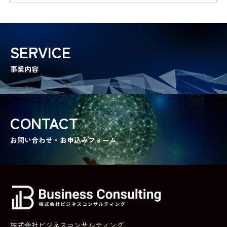
労務管理対策講座
中小企業の管理者・従業員向けの実践的労務研修プログラム
SERVICE
ハタコレladies
中卒・若年女性向けの就職支援サービス
事業内容
ハタコレmens
中卒・若年男性向けの就職支援サービス
CONTACT
RECRUIT
お問い合わせ・お申込みフォーム
成長と挑戦の舞台はここに。
BLOG
情報を武器に、未来を切り拓く
CONTACT
株式会社ビジネスコンサルティング