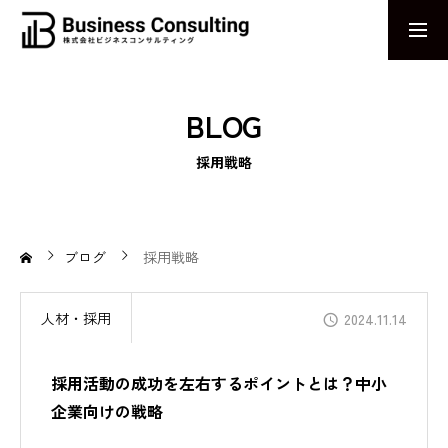
お問い合わせ
採用エントリー
BLOG
MESSAGE
採用戦略
感じる力で、未来のビジネスを捉える。AIとDXで革新を導く姿勢
ABOUT US
企業の課題解決に終わりはない
ブログ
採用戦略
AIワークハックCAMP
人材・採用
2024.11.14
業務効率化を実現するためのeラーニングプログラム
採用活動の成功を左右するポイントとは？中小
求人AIナビ
企業向けの戦略
拡散力と求心力に長けた求人サービス