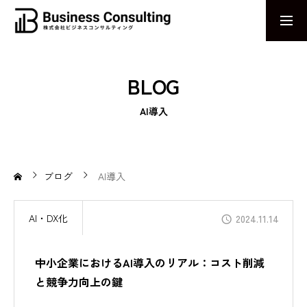
お問い合わせ
採用エントリー
BLOG
MESSAGE
AI導入
感じる力で、未来のビジネスを捉える。AIとDXで革新を導く姿勢
ABOUT US
企業の課題解決に終わりはない
ブログ
AI導入
AIワークハックCAMP
AI・DX化
2024.11.14
業務効率化を実現するためのeラーニングプログラム
中小企業におけるAI導入のリアル：コスト削減
求人AIナビ
と競争力向上の鍵
拡散力と求心力に長けた求人サービス