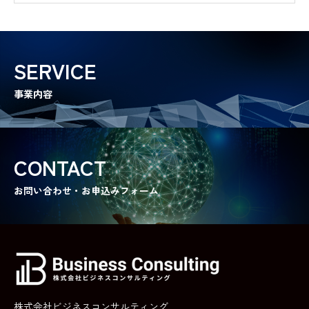
労務管理対策講座
中小企業の管理者・従業員向けの実践的労務研修プログラム
SERVICE
ハタコレladies
中卒・若年女性向けの就職支援サービス
事業内容
ハタコレmens
中卒・若年男性向けの就職支援サービス
CONTACT
RECRUIT
お問い合わせ・お申込みフォーム
成長と挑戦の舞台はここに。
BLOG
情報を武器に、未来を切り拓く
CONTACT
株式会社ビジネスコンサルティング