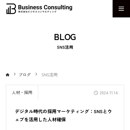
お問い合わせ
採用エントリー
BLOG
MESSAGE
SNS活用
感じる力で、未来のビジネスを捉える。AIとDXで革新を導く姿勢
ABOUT US
企業の課題解決に終わりはない
ブログ
SNS活用
AIワークハックCAMP
人材・採用
2024.11.14
業務効率化を実現するためのeラーニングプログラム
デジタル時代の採用マーケティング：SNSとウ
求人AIナビ
ェブを活用した人材確保
拡散力と求心力に長けた求人サービス