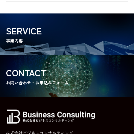
労務管理対策講座
中小企業の管理者・従業員向けの実践的労務研修プログラム
SERVICE
ハタコレladies
中卒・若年女性向けの就職支援サービス
事業内容
ハタコレmens
中卒・若年男性向けの就職支援サービス
CONTACT
RECRUIT
お問い合わせ・お申込みフォーム
成長と挑戦の舞台はここに。
BLOG
情報を武器に、未来を切り拓く
CONTACT
株式会社ビジネスコンサルティング